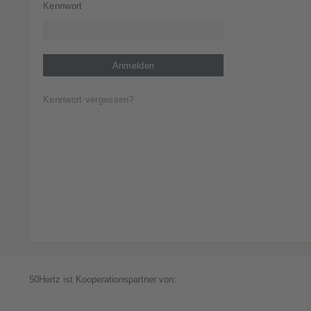
Kennwort
Anmelden
Kennwort vergessen?
Kennwort vergessen?
50Hertz ist Kooperationspartner von: